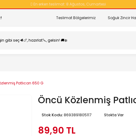
En erken teslimat:
8 Ağustos, Cumartesi
!
Teslimat Bölgelerimiz
Soğuk Zincir Ha
zlenmiş Patlıcan 650 G
Öncü Közlenmiş Patlı
Stok Kodu:
8693891805117
Stokta Var
89,90 TL