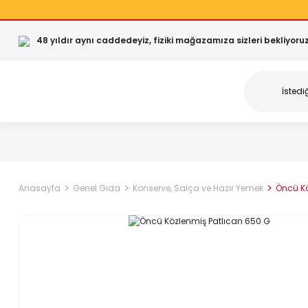
48 yıldır aynı caddedeyiz, fiziki mağazamıza sizleri bekliyoruz
Anasayfa
Genel Gıda
Konserve, Salça ve Hazır Yemek
Öncü Kö