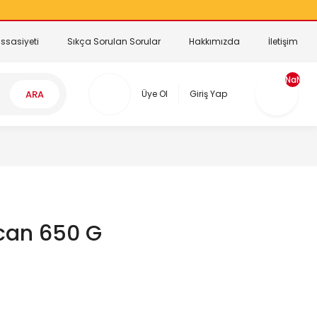
ssasiyeti
Sıkça Sorulan Sorular
Hakkımızda
İletişim
NaN
ARA
Üye Ol
Giriş Yap
can 650 G