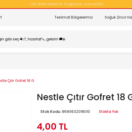
En erken teslimat:
8 Ağustos, Cumartesi
!
Teslimat Bölgelerimiz
Soğuk Zincir Ha
stle Çıtır Gofret 18 G
Nestle Çıtır Gofret 18 
Stok Kodu:
8690632018010
Stokta Yok
4,00 TL