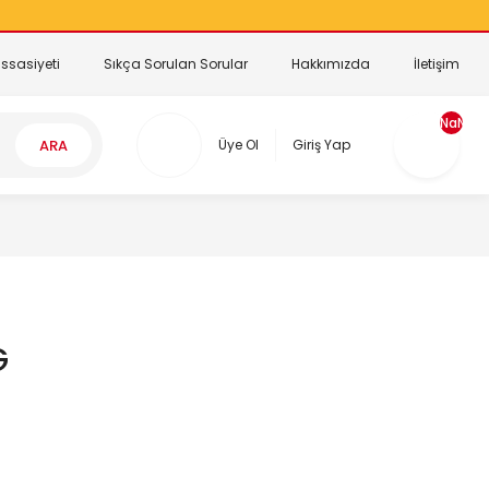
ssasiyeti
Sıkça Sorulan Sorular
Hakkımızda
İletişim
NaN
ARA
Üye Ol
Giriş Yap
G