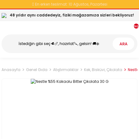
En erken teslimat:
10 Ağustos, Pazartesi
48 yıldır aynı caddedeyiz, fiziki mağazamıza sizleri bekliyoruz!
Na
ARA
Anasayfa
Genel Gıda
Atıştırmalıklar
Kek, Bisküvi, Çikolata
Nestl