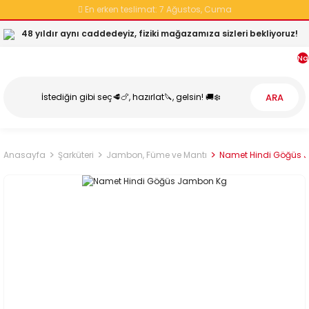
En erken teslimat:
7 Ağustos, Cuma
48 yıldır aynı caddedeyiz, fiziki mağazamıza sizleri bekliyoruz!
Na
ARA
Anasayfa
Şarküteri
Jambon, Füme ve Mantı
Namet Hindi Göğüs 