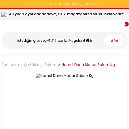
En erken teslimat:
8 Ağustos, Cumartesi
48 yıldır aynı caddedeyiz, fiziki mağazamıza sizleri bekliyoruz!
Na
ARA
Anasayfa
Şarküteri
Salam
Namet Dana Macar Salam Kg