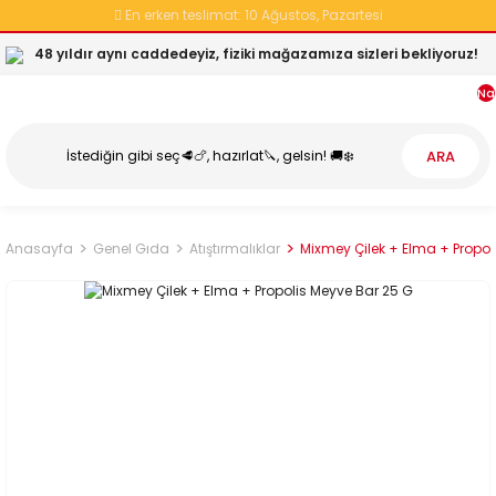
En erken teslimat:
10 Ağustos, Pazartesi
48 yıldır aynı caddedeyiz, fiziki mağazamıza sizleri bekliyoruz!
Na
ARA
Anasayfa
Genel Gıda
Atıştırmalıklar
Mixmey Çilek + Elma + Propol