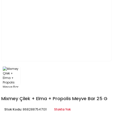
Mixmey Çilek + Elma + Propolis Meyve Bar 25 G
Stok Kodu:
8682887547131
Stokta Yok