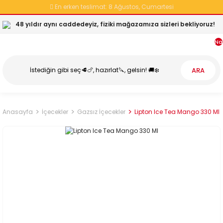
En erken teslimat:
8 Ağustos, Cumartesi
48 yıldır aynı caddedeyiz, fiziki mağazamıza sizleri bekliyoruz!
Na
ARA
Anasayfa
İçecekler
Gazsız İçecekler
Lipton Ice Tea Mango 330 Ml