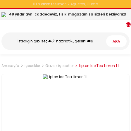
En erken teslimat:
7 Ağustos, Cuma
48 yıldır aynı caddedeyiz, fiziki mağazamıza sizleri bekliyoruz!
Na
ARA
Anasayfa
İçecekler
Gazsız İçecekler
Lipton Ice Tea Limon 1 L