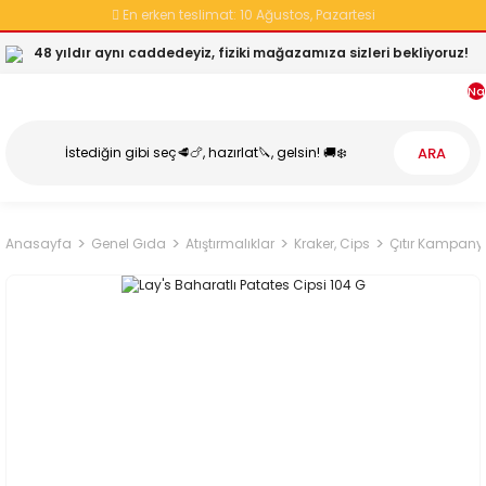
En erken teslimat:
10 Ağustos, Pazartesi
48 yıldır aynı caddedeyiz, fiziki mağazamıza sizleri bekliyoruz!
Na
ARA
Anasayfa
Genel Gıda
Atıştırmalıklar
Kraker, Cips
Çıtır Kampan