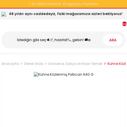
En erken teslimat:
10 Ağustos, Pazartesi
48 yıldır aynı caddedeyiz, fiziki mağazamıza sizleri bekliyoruz!
Na
ARA
Anasayfa
Genel Gıda
Konserve, Salça ve Hazır Yemek
Kühne Közl