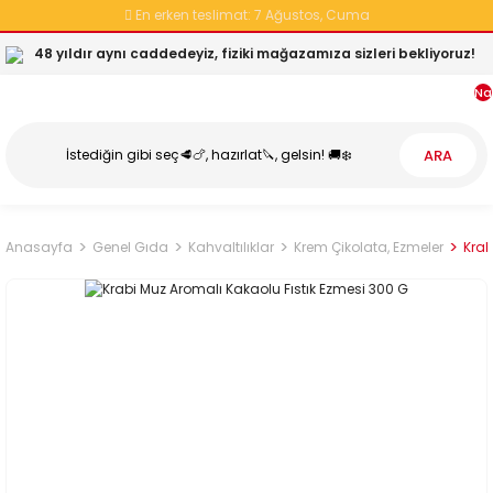
En erken teslimat:
7 Ağustos, Cuma
48 yıldır aynı caddedeyiz, fiziki mağazamıza sizleri bekliyoruz!
Na
ARA
Anasayfa
Genel Gıda
Kahvaltılıklar
Krem Çikolata, Ezmeler
Krab