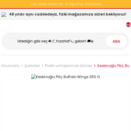
En erken teslimat:
10 Ağustos, Pazartesi
48 yıldır aynı caddedeyiz, fiziki mağazamıza sizleri bekliyoruz!
Na
ARA
Anasayfa
Şarküteri
Pratik ve Kaplamalı Ürünler
Keskinoğlu Piliç B