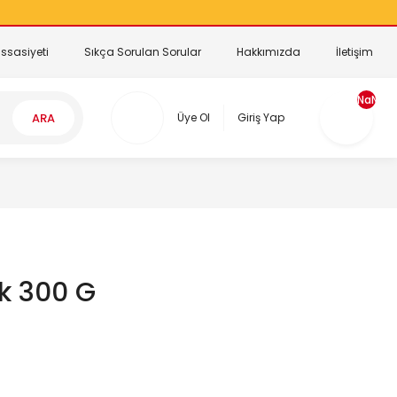
ssasiyeti
Sıkça Sorulan Sorular
Hakkımızda
İletişim
NaN
ARA
Üye Ol
Giriş Yap
uk 300 G