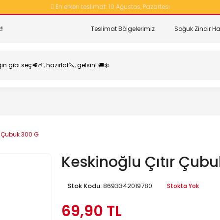
En erken teslimat:
10 Ağustos, Pazartesi
!
Teslimat Bölgelerimiz
Soğuk Zincir Ha
r Çubuk 300 G
Keskinoğlu Çıtır Çub
Stok Kodu:
8693342019780
Stokta Yok
69,90 TL