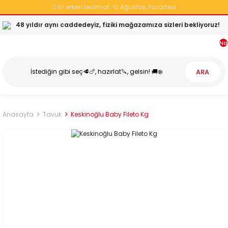
En erken teslimat:
10 Ağustos, Pazartesi
48 yıldır aynı caddedeyiz, fiziki mağazamıza sizleri bekliyoruz!
Na
ARA
Anasayfa
Tavuk
Keskinoğlu Baby Fileto Kg