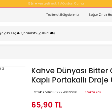
En erken teslimat:
7 Ağustos, Cuma
!
Teslimat Bölgelerimiz
Soğuk Zincir Ha
Kahve Dünyası Bitter 
Kaplı Portakallı Draje
Stok Kodu:
8699270019236
Stokta Yok
65,90 TL