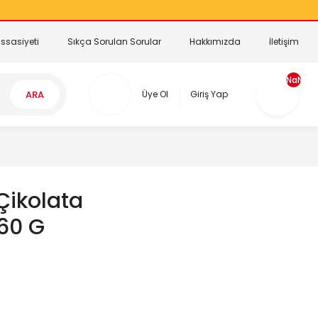
ssasiyeti
Sıkça Sorulan Sorular
Hakkımızda
İletişim
NaN
ARA
Üye Ol
Giriş Yap
Çikolata
 60 G