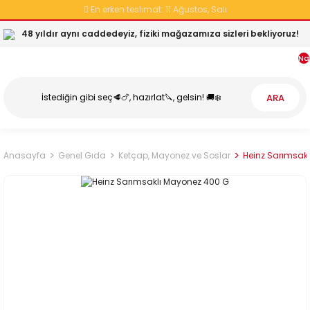
En erken teslimat:
11 Ağustos, Salı
48 yıldır aynı caddedeyiz, fiziki mağazamıza sizleri bekliyoruz!
Na
ARA
Anasayfa
Genel Gıda
Ketçap, Mayonez ve Soslar
Heinz Sarımsak