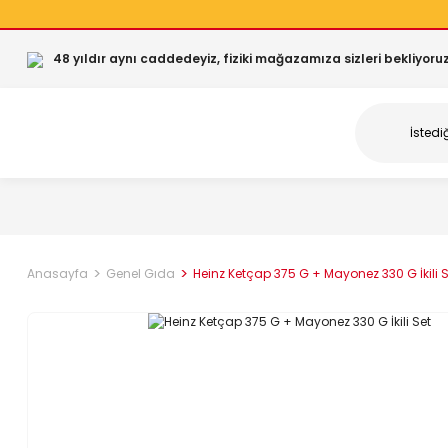
48 yıldır aynı caddedeyiz, fiziki mağazamıza sizleri bekliyoruz
Anasayfa
Genel Gıda
Heinz Ketçap 375 G + Mayonez 330 G İkili S