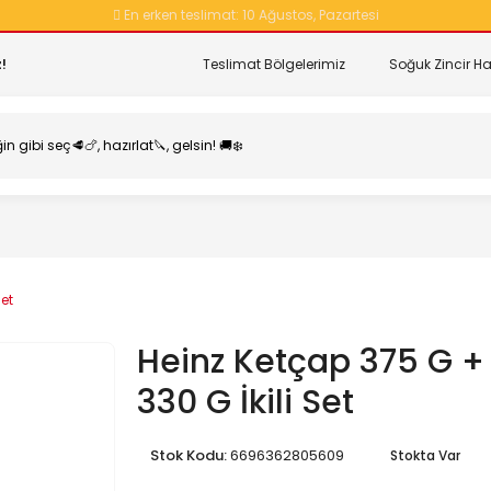
En erken teslimat:
10 Ağustos, Pazartesi
!
Teslimat Bölgelerimiz
Soğuk Zincir Ha
et
Heinz Ketçap 375 G 
330 G İkili Set
Stok Kodu:
6696362805609
Stokta Var