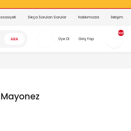
ssasiyeti
Sıkça Sorulan Sorular
Hakkımızda
İletişim
NaN
ARA
Üye Ol
Giriş Yap
+ Mayonez