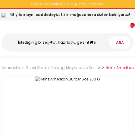
En erken teslimat:
10 Ağustos, Pazartesi
48 yıldır aynı caddedeyiz, fiziki mağazamıza sizleri bekliyoruz!
Na
ARA
Anasayfa
Genel Gıda
Ketçap, Mayonez ve Soslar
Heinz Amerikan 