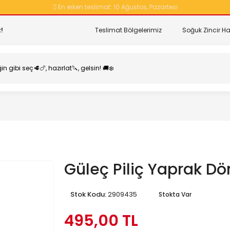
En erken teslimat:
10 Ağustos, Pazartesi
!
Teslimat Bölgelerimiz
Soğuk Zincir Ha
Güleç Piliç Yaprak Dö
Stok Kodu:
2909435
Stokta Var
495,00 TL