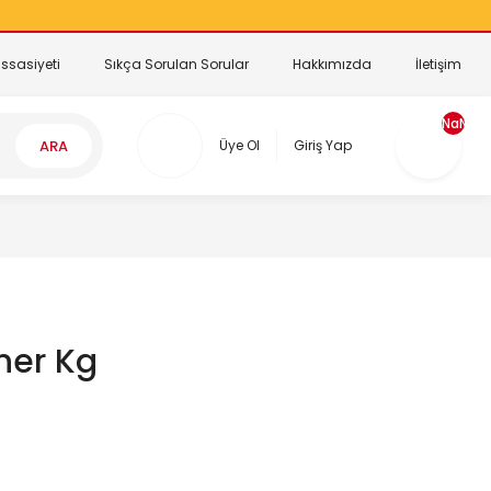
ssasiyeti
Sıkça Sorulan Sorular
Hakkımızda
İletişim
NaN
ARA
Üye Ol
Giriş Yap
ner Kg