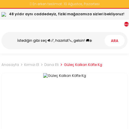
En erken teslimat:
10 Ağustos, Pazartesi
48 yıldır aynı caddedeyiz, fiziki mağazamıza sizleri bekliyoruz!
Na
ARA
Anasayfa
Kırmızı Et
Dana Eti
Güleç Kalkan Köfte Kg