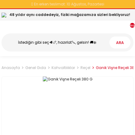
En erken teslimat:
10 Ağustos, Pazartesi
48 yıldır aynı caddedeyiz, fiziki mağazamıza sizleri bekliyoruz!
Na
ARA
Anasayfa
Genel Gıda
Kahvaltılıklar
Reçel
Ganik Vişne Reçeli 3