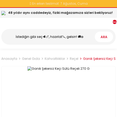
En erken teslimat:
7 Ağustos, Cuma
48 yıldır aynı caddedeyiz, fiziki mağazamıza sizleri bekliyoruz!
Na
ARA
Anasayfa
Genel Gıda
Kahvaltılıklar
Reçel
Ganik Şekersiz Keçi S