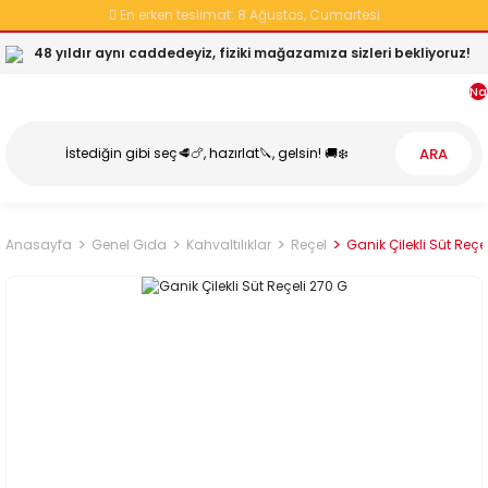
En erken teslimat:
8 Ağustos, Cumartesi
48 yıldır aynı caddedeyiz, fiziki mağazamıza sizleri bekliyoruz!
Na
ARA
Anasayfa
Genel Gıda
Kahvaltılıklar
Reçel
Ganik Çilekli Süt Reçe