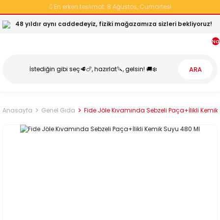
En erken teslimat:
8 Ağustos, Cumartesi
48 yıldır aynı caddedeyiz, fiziki mağazamıza sizleri bekliyoruz!
Na
ARA
Anasayfa
Genel Gıda
Fide Jöle Kıvamında Sebzeli Paça+İlikli Kemik