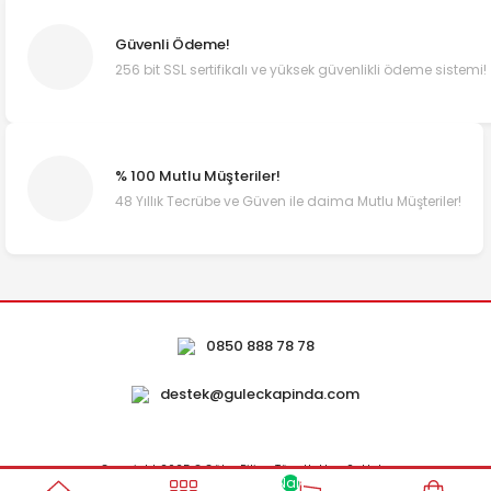
Güvenli Ödeme!
256 bit SSL sertifikalı ve yüksek güvenlikli ödeme sistemi!
% 100 Mutlu Müşteriler!
48 Yıllık Tecrübe ve Güven ile daima Mutlu Müşteriler!
0850 888 78 78
destek@guleckapinda.com
Copyright 2025 © Güleç Piliç - Tüm Hakları Saklıdır.
NaN