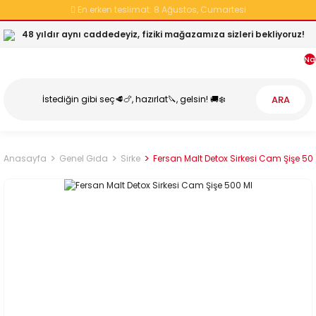
En erken teslimat:
8 Ağustos, Cumartesi
48 yıldır aynı caddedeyiz, fiziki mağazamıza sizleri bekliyoruz!
Na
ARA
Anasayfa
Genel Gıda
Sirke
Fersan Malt Detox Sirkesi Cam Şişe 50