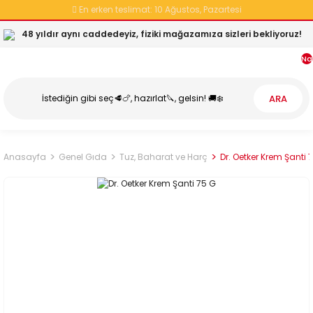
En erken teslimat:
10 Ağustos, Pazartesi
48 yıldır aynı caddedeyiz, fiziki mağazamıza sizleri bekliyoruz!
Na
ARA
Anasayfa
Genel Gıda
Tuz, Baharat ve Harç
Dr. Oetker Krem Şanti 