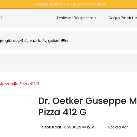
En erken teslimat:
8 Ağustos, Cumartesi
!
Teslimat Bölgelerimiz
Soğuk Zincir Ha
Mozzarella Pizza 412 G
Dr. Oetker Guseppe M
Pizza 412 G
Stok Kodu:
8690629441265
Stokta Var