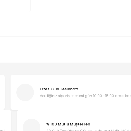
Ertesi Gün Teslimat!
Verdiğiniz siparişler ertesi gün 10:00 -15:00 arası k
% 100 Mutlu Müşteriler!
emi!
48 Yıllık Tecrübe ve Güven ile daima Mutlu Müşter