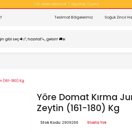
En erken teslimat:
7 Ağustos, Cuma
!
Teslimat Bölgelerimiz
Soğuk Zincir Ha
n (161-180) Kg
Yöre Domat Kırma Ju
Zeytin (161-180) Kg
Stok Kodu:
2909266
Stokta Yok