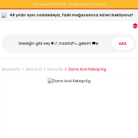
En erken teslimat:
10 Ağustos, Pazartesi
48 yıldır aynı caddedeyiz, fiziki mağazamıza sizleri bekliyoruz!
Na
ARA
Anasayfa
Kırmızı Et
Dana Eti
Dana Acılı Kebap Kg