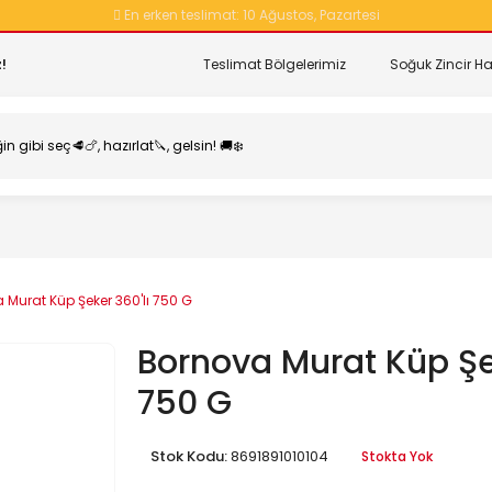
En erken teslimat:
10 Ağustos, Pazartesi
!
Teslimat Bölgelerimiz
Soğuk Zincir Ha
 Murat Küp Şeker 360'lı 750 G
Bornova Murat Küp Şek
750 G
Stok Kodu:
8691891010104
Stokta Yok