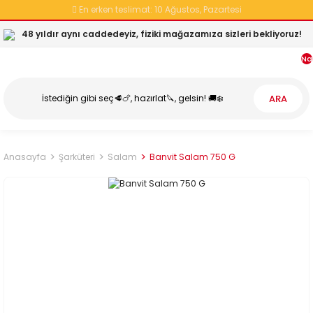
En erken teslimat:
10 Ağustos, Pazartesi
48 yıldır aynı caddedeyiz, fiziki mağazamıza sizleri bekliyoruz!
Na
ARA
Anasayfa
Şarküteri
Salam
Banvit Salam 750 G