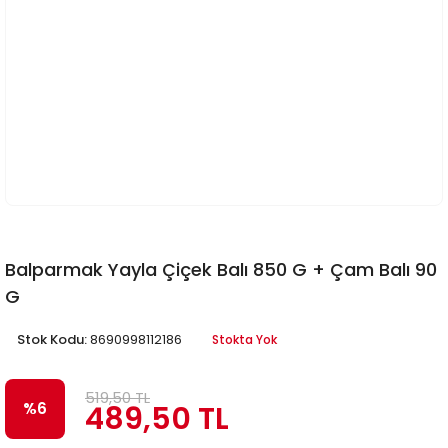
Balparmak Yayla Çiçek Balı 850 G + Çam Balı 90
G
Stok Kodu:
8690998112186
Stokta Yok
519,50 TL
489,50 TL
%6