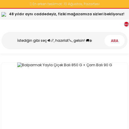
En erken teslimat:
10 Ağustos, Pazartesi
48 yıldır aynı caddedeyiz, fiziki mağazamıza sizleri bekliyoruz!
Na
ARA