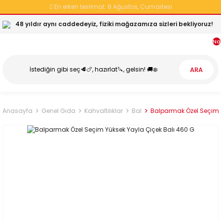
En erken teslimat:
8 Ağustos, Cumartesi
48 yıldır aynı caddedeyiz, fiziki mağazamıza sizleri bekliyoruz!
Na
ARA
Anasayfa
Genel Gıda
Kahvaltılıklar
Bal
Balparmak Özel Seçim Y