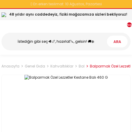
En erken teslimat:
10 Ağustos, Pazartesi
48 yıldır aynı caddedeyiz, fiziki mağazamıza sizleri bekliyoruz!
Na
ARA
Anasayfa
Genel Gıda
Kahvaltılıklar
Bal
Balparmak Özel Lezzetle