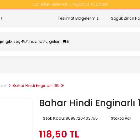
En erken teslimat:
10 Ağustos, Pazartesi
!
Teslimat Bölgelerimiz
Soğuk Zincir Ha
eler
Bahar Hindi Enginarlı 165 G
Bahar Hindi Enginarlı 
Stok Kodu:
8698720403755
Stokta Var
118,50 TL