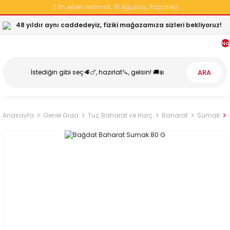
En erken teslimat:
10 Ağustos, Pazartesi
48 yıldır aynı caddedeyiz, fiziki mağazamıza sizleri bekliyoruz!
Na
ARA
Anasayfa
Genel Gıda
Tuz, Baharat ve Harç
Baharat
Sumak