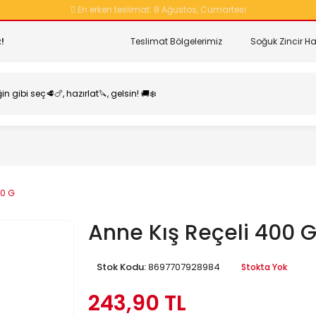
En erken teslimat:
8 Ağustos, Cumartesi
!
Teslimat Bölgelerimiz
Soğuk Zincir Ha
00 G
Anne Kış Reçeli 400 
Stok Kodu:
8697707928984
Stokta Yok
243,90 TL