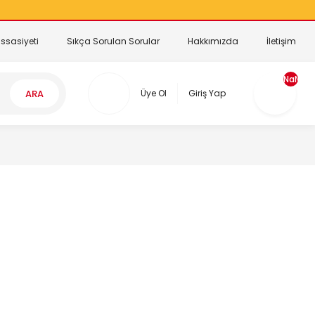
ssasiyeti
Sıkça Sorulan Sorular
Hakkımızda
İletişim
NaN
ARA
Üye Ol
Giriş Yap
G