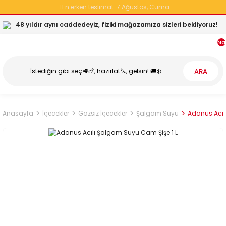
En erken teslimat:
7 Ağustos, Cuma
48 yıldır aynı caddedeyiz, fiziki mağazamıza sizleri bekliyoruz!
Na
ARA
Anasayfa
İçecekler
Gazsız İçecekler
Şalgam Suyu
Adanus Acıl