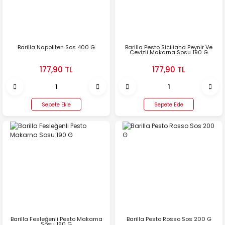
Konserve, Salça
Kavurmalık
ve Hazır Yemek
Zeytin
Sakatat
Ketçap,
Turşu
Mayonez ve
Barilla Napoliten Sos 400 G
Barilla Pesto Siciliana Peynir Ve
Soslu Ürünler
Cevizli Makarna Sosu 190 G
Soslar
Hazır Yemek,
Mezeler
177,90 TL
177,90 TL
Şeker, Çay, Un
ve Ekmek
Dondurulmuş
Sepete Ekle
Sepete Ekle
Gıda
Sirke
Tatlılar
Kahvaltılıklar
Bakliyat
Bebek
Barilla Fesleğenli Pesto Makarna
Barilla Pesto Rosso Sos 200 G
Sosu 190 G