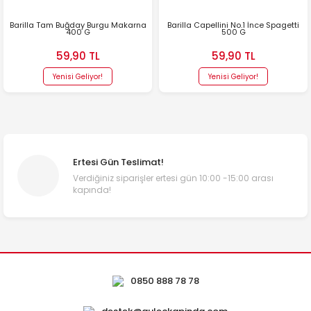
Barilla Tam Buğday Burgu Makarna
Barilla Capellini No.1 İnce Spagetti
400 G
500 G
59,90 TL
59,90 TL
Yenisi Geliyor!
Yenisi Geliyor!
Ertesi Gün Teslimat!
Verdiğiniz siparişler ertesi gün 10:00 -15:00 arası
kapında!
0850 888 78 78